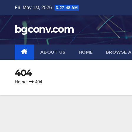
Skip
Fri. May 1st, 2026
3:27:48 AM
to
content
bgconv.com
ABOUT US
HOME
BROWSE A
404
Home
404