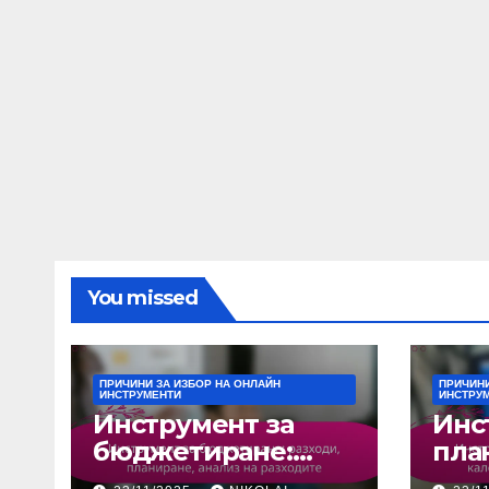
You missed
ПРИЧИНИ ЗА ИЗБОР НА ОНЛАЙН
ПРИЧИНИ
ИНСТРУМЕНТИ
ИНСТРУ
Инструмент за
Инс
бюджетиране:
пла
разходи,
виз